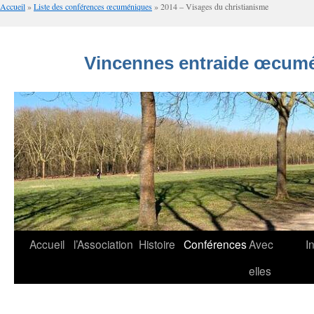
Accueil
»
Liste des conférences œcuméniques
»
2014 – Visages du christianisme
Vincennes entraide œcumé
Aller
Accueil
l’Association
Histoire
Conférences
Avec
I
au
elles
contenu