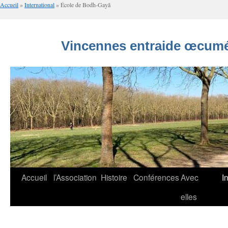
Accueil
»
International
»
École de Bodh-Gayâ
Vincennes entraide œcumé
Aller
Accueil
l’Association
Histoire
Conférences
Avec
I
au
elles
contenu