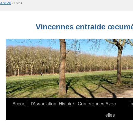
Accueil
»
Liens
Vincennes entraide œcumé
Aller
Accueil
l’Association
Histoire
Conférences
Avec
I
au
elles
contenu