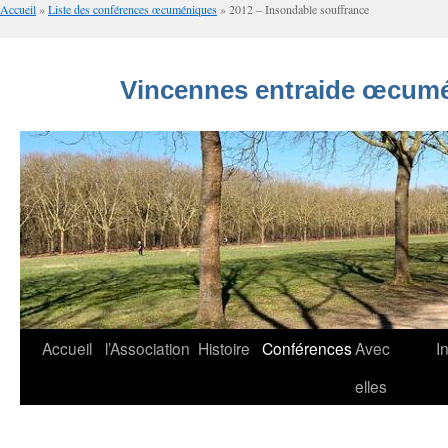
Accueil
»
Liste des conférences œcuméniques
»
2012 – Insondable souffrance
Vincennes entraide œcumé
Aller
Accueil
l’Association
Histoire
Conférences
Avec
I
au
elles
contenu