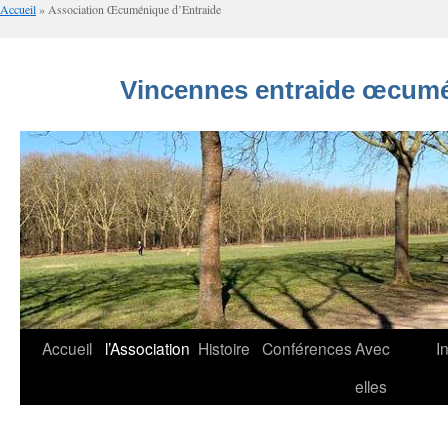
Accueil
»
Association Œcuménique d’Entraide
Vincennes entraide œcumé
Aller
Accueil
l’Association
Histoire
Conférences
Avec
I
au
elles
contenu