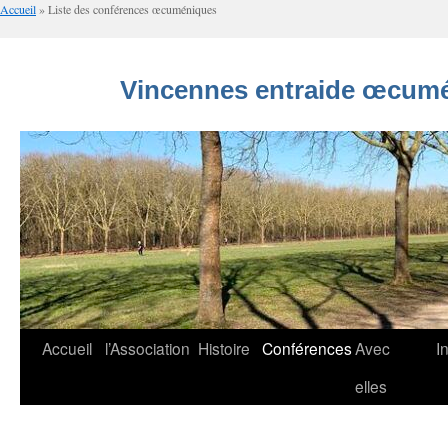
Accueil
»
Liste des conférences œcuméniques
Vincennes entraide œcumé
Aller
Accueil
l’Association
Histoire
Conférences
Avec
I
au
elles
contenu