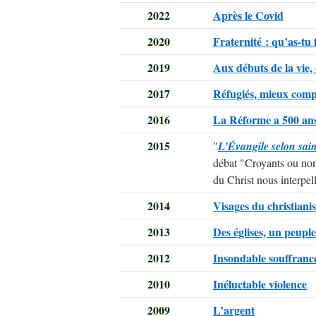
2022
Après le Covid
2020
Fraternité : qu’as-tu 
2019
Aux débuts de la vie,
2017
Réfugiés, mieux comp
2016
La Réforme a 500 an
2015
"
L’Évangile selon sai
débat "Croyants ou non
du Christ nous interpell
2014
Visages du christiani
2013
Des églises, un peupl
2012
Insondable souffranc
2010
Inéluctable violence
2009
L’argent